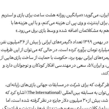
 ایران، می‌گوید: «میانگین روزانه هشت ساعت برای بازی و استریم
ی اینترنت و وی پی ان هزینه می‌کنم، و با این هزینه‌ها با
 هم به مشکلاتمان اضافه شده و وسط بازی برق می‌رود.»
«صادق پژمان»، مدیرعامل بنیاد ملی بازی‌های رایانه‌ای، در بهمن ۱۳۹۹ تعداد «گیمر»های ایرانی را بیش از ۳۶میلیون نفر،
هزینه «گیمر»های ایرانی در سال ۱۳۹۹ را بیش از ۱۵۰۰ میلیارد تومان برآورد کرده است. در حالی که می‌توان از این ظرفیت
مر»های ایرانی بهره برد، حکومت با حمایت از ساخت بازی‌هایی از
اساس ایدئولوژیک، مانند کودکان اربعین، دختران بهشتی، و ایران۵۷، سعی در مهندسی افکار کودکان و نوجوانان دارد و
کند.
ظر گرفت که برای شرکت در مسابقات جهانی بازی‌های رایانه‌ای،
مشکلات سنگینی در برابر آنان گذارده است. نمونه‌وار، می‌توان به مسابقه بین‌المللی (The International) اشاره کرد که
برای رقابت‌های سال ۲۰۲۱ آن که در ماه اوت برگزار خواهد شد، بیش از ۳۰ میلیون دلار جایزه در نظر گرفته شده است، اما
، با مشکلات بسیاری روبه‌رو هستند؛ از ضعف اینترنت و فیلترینگ